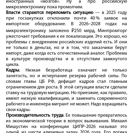
иностранных «мозгов». Ну а про российскую
микроэлектронику пока промолчим.
Власти стараются переломить ситуацию
— в 2025 году
при госзакупках отклонили почти 40 % заявок на
импортное оборудование. В 2026–2028 годах на
микроэлектронику заложено ₽250 млрд, Минпромторг
ужесточает требования к ее локализации. Это хорошо, но
проблемы с внедрением российских изделий есть. И они
не только в деньгах, но и в том, что заказчики берут
импорт, даже когда есть отечественный аналог. Проблема
в культуре производства и в отсутствии замкнутого
цикла.
Кадры
. Низкая безработица означает не только
занятость, но и исчерпание резерва рабочей силы. По
словам главы ЦБ РФ, дефицит кадров стал главным
ограничением для роста. В этой ситуации власти сделали
ставку на трудовую миграцию. Но приезжие, как правило,
имеют низкую квалификацию, и заменить современного
рабочего и инженера мигрант не может. Надо взращивать
свои кадры.
Производительность труда
. Ее повышение превратилось
из экономической теории в вопрос выживания. Михаил
Мишустин на конференции ЦИПР‑2026 называл это
одной из шести ключевых задач 2026 года. Его логика