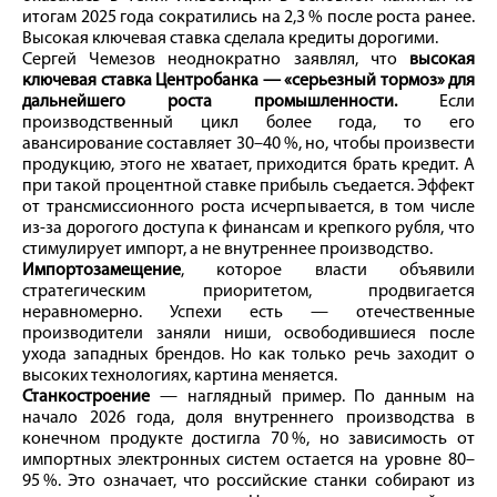
итогам 2025 года сократились на 2,3 % после роста ранее.
Высокая ключевая ставка сделала кредиты дорогими.
Сергей Чемезов неоднократно заявлял, что
высокая
ключевая ставка Центробанка — «серьезный тормоз» для
дальнейшего роста промышленности.
Если
производственный цикл более года, то его
авансирование составляет 30–40 %, но, чтобы произвести
продукцию, этого не хватает, приходится брать кредит. А
при такой процентной ставке прибыль съедается. Эффект
от трансмиссионного роста исчерпывается, в том числе
из-за дорогого доступа к финансам и крепкого руб­ля, что
стимулирует импорт, а не внутреннее производство.
Импортозамещение
, которое власти объявили
стратегическим приоритетом, продвигается
неравномерно. Успехи есть — отечественные
производители заняли ниши, освободившиеся после
ухода западных брендов. Но как только речь заходит о
высоких технологиях, картина меняется.
Станкостроение
— наглядный пример. По данным на
начало 2026 года, доля внутреннего производства в
конечном продукте достигла 70 %, но зависимость от
импортных электронных систем остается на уровне 80–
95 %. Это означает, что российские станки собирают из