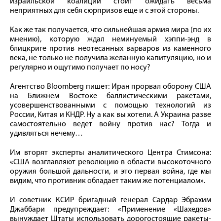
израильской коалиции стоит ожидать весьма
неприятных для себя сюрпризов еще и с этой стороны.
Как же так получается, что сильнейшая армия мира (по их
мнению), которую ждал неминуемый хэппи-энд в
блицкриге против неотесанных варваров из каменного
века, не только не получила желанную капитуляцию, но и
регулярно и ощутимо получает по носу?
Агентство Bloomberg пишет: Иран прорвал оборону США
на Ближнем Востоке баллистическими ракетами,
усовершенствованными с помощью технологий из
России, Китая и КНДР. Ну а как вы хотели. А Украина разве
самостоятельно ведет войну против нас? Тогда и
удивляться нечему…
Им вторят эксперты аналитического Центра Стимсона:
«США возглавляют революцию в области высокоточного
оружия большой дальности, и это первая война, где мы
видим, что противник обладает таким же потенциалом».
И советник КСИР бригадный генерал Сардар Эбрахим
Джаббари предупреждает: «Применение «Шахедов»
вынуждает Штаты использовать дорогостоящие ракеты-