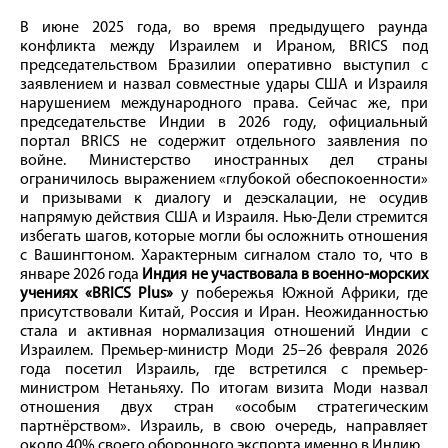
В июне 2025 года, во время предыдущего раунда
конфликта между Израилем и Ираном, BRICS под
председательством Бразилии оперативно выступил с
заявлением и назвал совместные удары США и Израиля
нарушением международного права. Сейчас же, при
председательстве Индии в 2026 году, официальный
портал BRICS не содержит отдельного заявления по
войне. Министерство иностранных дел страны
ограничилось выражением «глубокой обеспокоенности»
и призывами к диалогу и деэскалации, не осудив
напрямую действия США и Израиля. Нью-Дели стремится
избегать шагов, которые могли бы осложнить отношения
с Вашингтоном. Характерным сигналом стало то, что в
январе 2026 года
Индия не участвовала в военно-морских
учениях «BRICS Plus»
у побережья Южной Африки, где
присутствовали Китай, Россия и Иран. Неожиданностью
стала и активная нормализация отношений Индии с
Израилем. Премьер-министр Моди 25–26 февраля 2026
года посетил Израиль, где встретился с премьер-
министром Нетаньяху. По итогам визита Моди назвал
отношения двух стран «особым стратегическим
партнёрством». Израиль, в свою очередь, направляет
около 40% своего оборонного экспорта именно в Индию.