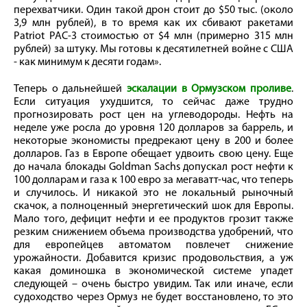
перехватчики. Один такой дрон стоит до $50 тыс. (около
3,9 млн рублей), в то время как их сбивают ракетами
Patriot PAC-3 стоимостью от $4 млн (примерно 315 млн
рублей) за штуку. Мы готовы к десятилетней войне с США
- как минимум к десяти годам».
Теперь о дальнейшей
эскалации в Ормузском проливе
.
Если ситуация ухудшится, то сейчас даже трудно
прогнозировать рост цен на углеводороды. Нефть на
неделе уже росла до уровня 120 долларов за баррель, и
некоторые экономисты предрекают цену в 200 и более
долларов. Газ в Европе обещает удвоить свою цену. Еще
до начала блокады Goldman Sachs допускал рост нефти к
100 долларам и газа к 100 евро за мегаватт-час, что теперь
и случилось. И никакой это не локальный рыночный
скачок, а полноценный энергетический шок для Европы.
Мало того, дефицит нефти и ее продуктов грозит также
резким снижением объема производства удобрений, что
для европейцев автоматом повлечет снижение
урожайности. Добавится кризис продовольствия, а уж
какая доминошка в экономической системе упадет
следующей – очень быстро увидим. Так или иначе, если
судоходство через Ормуз не будет восстановлено, то это