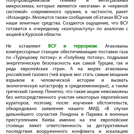
полупроводниковой технике и интегральных
микросхемах, которые являются «мозгами» и «нервной
системой» современного оружия, в частности, ракет
«Искандер». Множатся также сообщения об атаках ВСУ на
наши зенитные средства. Создается ощущение, что ВСУ
готовится к очередному «контрнаступу» по аналогии с
акцией в Курской области.
Не оставляют
ВСУ и терроризм
. Атакованы
компрессорные станции обеспечивающие поставки газа
по «Турецкому потоку» и «Голубому потоку», подрывая
энергетическую безопасность как самой Турции, так и
ряда европейских стран. А на морях атакованы
российский газовоз (чей взрыв мог стать самым мощным
взрывом в человеческой истории и вызвать
экологическую катастрофу в средиземноморье), а также
греческий танкер. Понятно, что такие акции невозможны
без непосредственного участия некоторых европейских
кураторов, поэтому, после изучения обстоятельств,
обнародовано заявление нашего МИД: «В случае
дальнейшего соучастия Лондона и Парижа в военных
преступлениях Киева именно на эти европейские
столицы ляжет ответственность за деструктивные
последствия вооруженного конфликта и эскалацию