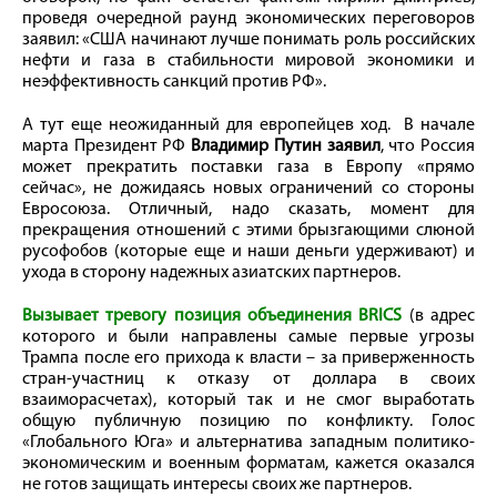
проведя очередной раунд экономических переговоров
заявил: «США начинают лучше понимать роль российских
нефти и газа в стабильности мировой экономики и
неэффективность санкций против РФ».
А тут еще неожиданный для европейцев ход. В начале
марта Президент РФ
Владимир Путин заявил
, что Россия
может прекратить поставки газа в Европу «прямо
сейчас», не дожидаясь новых ограничений со стороны
Евросоюза. Отличный, надо сказать, момент для
прекращения отношений с этими брызгающими слюной
русофобов (которые еще и наши деньги удерживают) и
ухода в сторону надежных азиатских партнеров.
Вызывает тревогу позиция объединения BRICS
(в адрес
которого и были направлены самые первые угрозы
Трампа после его прихода к власти – за приверженность
стран-участниц к отказу от доллара в своих
взаиморасчетах), который так и не смог выработать
общую публичную позицию по конфликту. Голос
«Глобального Юга» и альтернатива западным политико-
экономическим и военным форматам, кажется оказался
не готов защищать интересы своих же партнеров.