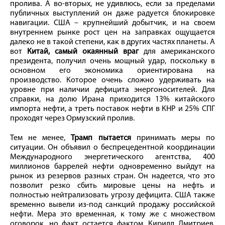
пролива. А во-вторых, не удивлюсь, если за пределами
публичных выступлений он даже радуется блокировке
навигации. США – крупнейший добытчик, и на своем
внутреннем рынке рост цен на заправках ощущается
далеко не в такой степени, как в других частях планеты. А
вот
Китай, самый окаянный враг
для американского
президента, получил очень мощный удар, поскольку в
основном его экономика ориентирована на
производство. Которое очень сложно удерживать на
уровне при наличии дефицита энергоносителей. Для
справки, на долю Ирана приходится 13% китайского
импорта нефти, а треть поставок нефти в КНР и 25% СПГ
проходят через Ормузский пролив.
Тем не менее,
Трамп пытается
принимать меры по
ситуации. Он объявил о беспрецедентной координации
Международного энергетического агентства, 400
миллионов баррелей нефти одновременно выйдут на
рынок из резервов разных стран. Он надеется, что это
позволит резко сбить мировые цены на нефть и
полностью нейтрализовать угрозу дефицита. США также
временно вывели из-под санкций продажу российской
нефти. Мера это временная, к тому же с множеством
оговорок, но факт остается фактом. Кирилл Дмитриев,