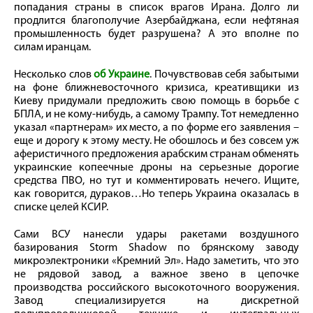
попадания страны в список врагов Ирана. Долго ли
продлится благополучие Азербайджана, если нефтяная
промышленность будет разрушена? А это вполне по
силам иранцам.
Несколько слов
об Украине
. Почувствовав себя забытыми
на фоне ближневосточного кризиса, креативщики из
Киеву придумали предложить свою помощь в борьбе с
БПЛА, и не кому-нибудь, а самому Трампу. Тот немедленно
указал «партнерам» их место, а по форме его заявления –
еще и дорогу к этому месту. Не обошлось и без совсем уж
аферистичного предложения арабским странам обменять
украинские копеечные дроны на серьезные дорогие
средства ПВО, но тут и комментировать нечего. Ищите,
как говорится, дураков…Но теперь Украина оказалась в
списке целей КСИР.
Сами ВСУ нанесли удары ракетами воздушного
базирования Storm Shadow по брянскому заводу
микроэлектроники «Кремний Эл». Надо заметить, что это
не рядовой завод, а важное звено в цепочке
производства российского высокоточного вооружения.
Завод специализируется на дискретной