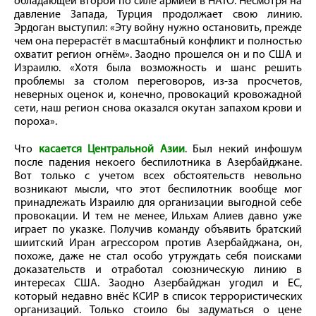
обладающей второй по силе армией в НАТО. Несмотря на
давление Запада, Турция продолжает свою линию.
Эрдоган выступил: «Эту войну нужно остановить, прежде
чем она перерастёт в масштабный конфликт и полностью
охватит регион огнём». Заодно прошелся он и по США и
Израилю. «Хотя была возможность и шанс решить
проблемы за столом переговоров, из-за просчетов,
неверных оценок и, конечно, провокаций кровожадной
сети, наш регион снова оказался окутан запахом крови и
пороха».
Что
касается Центральной Азии
. Был некий инфошум
после падения некоего беспилотника в Азербайджане.
Вот только с учетом всех обстоятельств невольно
возникают мысли, что этот беспилотник вообще мог
принадлежать Израилю для организации выгодной себе
провокации. И тем не менее, Ильхам Алиев давно уже
играет по указке. Получив команду объявить братский
шиитский Иран агрессором против Азербайджана, он,
похоже, даже не стал особо утруждать себя поисками
доказательств и отработал союзническую линию в
интересах США. Заодно Азербайджан угодил и ЕС,
который недавно внёс КСИР в список террористических
организаций. Только стоило бы задуматься о цене