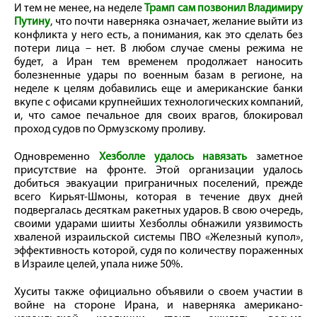
И тем не менее, на неделе
Трамп сам позвонил Владимиру
Путину
, что почти наверняка означает, желание выйти из
конфликта у него есть, а понимания, как это сделать без
потери лица – нет. В любом случае смены режима не
будет, а Иран тем временем продолжает наносить
болезненные удары по военным базам в регионе, на
неделе к целям добавились еще и американские банки
вкупе с офисами крупнейших технологических компаний,
и, что самое печальное для своих врагов, блокировал
проход судов по Ормузскому проливу.
Одновременно
Хезболле удалось навязать
заметное
присутствие на фронте. Этой организации удалось
добиться эвакуации приграничных поселений, прежде
всего Кирьят-Шмоны, которая в течение двух дней
подвергалась десяткам ракетных ударов. В свою очередь,
своими ударами шииты Хезболлы обнажили уязвимость
хваленой израильской системы ПВО «Железный купол»,
эффективность которой, судя по количеству пораженных
в Израиле целей, упала ниже 50%.
Хуситы также официально объявили о своем участии в
войне на стороне Ирана, и наверняка американо-