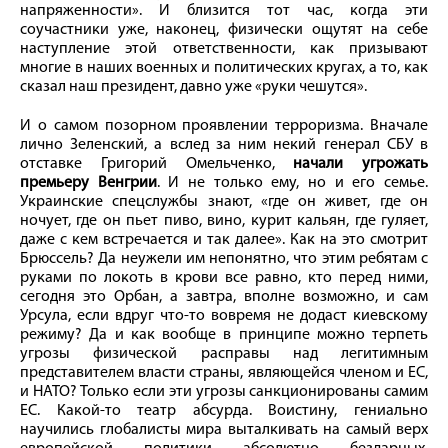
напряженности». И близится тот час, когда эти
соучастники уже, наконец, физически ощутят на себе
наступление этой ответственности, как призывают
многие в наших военных и политических кругах, а то, как
сказал наш президент, давно уже «руки чешутся».
И о самом позорном проявлении терроризма. Вначале
лично Зеленский, а вслед за ним некий генерал СБУ в
отставке Григорий Омельченко,
начали угрожать
премьеру Венгрии
. И не только ему, но и его семье.
Украинские спецслужбы знают, «где он живет, где он
ночует, где он пьет пиво, вино, курит кальян, где гуляет,
даже с кем встречается и так далее». Как на это смотрит
Брюссель? Да неужели им непонятно, что этим ребятам с
руками по локоть в крови все равно, кто перед ними,
сегодня это Орбан, а завтра, вполне возможно, и сам
Урсула, если вдруг что-то вовремя не додаст киевскому
режиму? Да и как вообще в принципе можно терпеть
угрозы физической расправы над легитимным
представителем власти страны, являющейся членом и ЕС,
и НАТО? Только если эти угрозы санкционированы самим
ЕС. Какой-то театр абсурда. Воистину, гениально
научились глобалисты мира выталкивать на самый верх