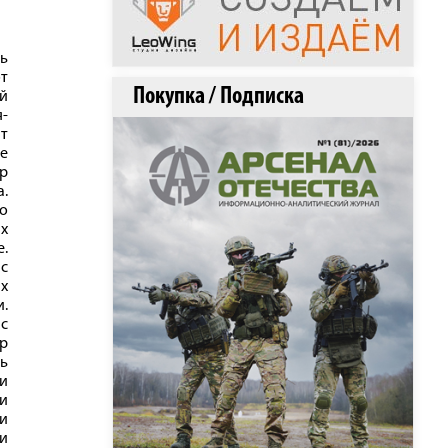
сь
от
Покупка / Подписка
ой
я-
т
же
ор
а.
го
х
е.
с
х
и.
ас
ер
сь
ии
ли
и
 и