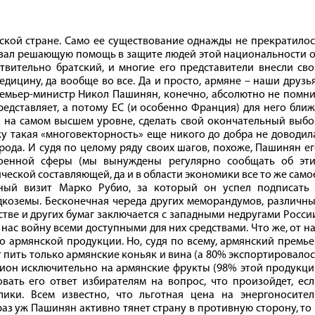
атской стране. Само ее существование однажды не прекратило
казал решающую помощь в защите людей этой национальности 
ствительно братский, и многие его представители внесли св
медицину, да вообще во все. Да и просто, армяне – наши друзь
емьер-министр Никол Пашинян, конечно, абсолютно не помни
редставляет, а потому ЕС (и особенно Франция) для него бли
 и на самом высшем уровне, сделать свой окончательный выб
у такая «многовекторность» еще никого до добра не доводил
рода. И судя по целому ряду своих шагов, похоже, Пашинян е
 военной сферы (мы вынуждены регулярно сообщать об эти
еской составляющей, да и в области экономики все то же само
ный визит Марко Рубио, за который он успел подписать 
коземы. Бесконечная череда других меморандумов, различны
тве и других бумаг заключается с западными недругами Росси
нас войну всеми доступными для них средствами. Что же, от н
 армянской продукции. Но, судя по всему, армянский премь
т пить только армянские коньяк и вина (а 80% экспортировало
ацион исключительно на армянские фрукты (98% этой продукц
овать его ответ избирателям на вопрос, что произойдет, ес
лики. Всем известно, что льготная цена на энергоносител
аз уж Пашинян активно тянет страну в противную сторону, то