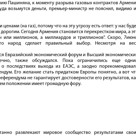
анию Пашиняна, к моменту разрыва газовых контрактов Армен
уда возьмутся деньги, премьер-министр не пояснил, видимо 
енами (на газ), потому что на эту угрозу есть ответ: у нас буд
м дорогим. Сегодня Армения становится перекрестком мира, а э
ч или миллионов, а миллиардов и триллионов". Скоро, 7июн
то народ сделает правильный выбор. Несмотря на вес
оялся Евразийский экономический форум и Высший экономическ
нечно, также обсуждался. Пока ограничились еще одни
 о последствиях выхода из ЕАЭС, а заодно порекомендовал
ум. Его желание стать придатком Европы понятно, а вот чт
еферендума не гарантирует достоверности его результатов, к
нем положении имеет громадную фору.
станно развлекают мировое сообщество результатами свои