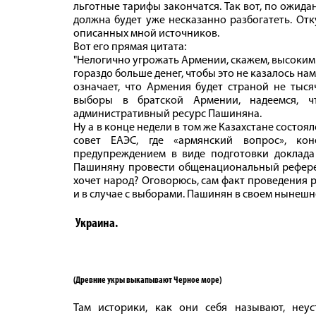
льготные тарифы закончатся. Так вот, по ожид
должна будет уже несказанно разбогатеть. Отк
описанных мной источников.
Вот его прямая цитата:
"Нелогично угрожать Армении, скажем, высокими ц
гораздо больше денег, чтобы это не казалось на
означает, что Армения будет страной не тыся
выборы в братской Армении, надеемся, ч
административный ресурс Пашиняна.
Ну а в конце недели в том же Казахстане сост
совет ЕАЭС, где «армянский вопрос», ко
предупреждением в виде подготовки доклада
Пашиняну провести общенациональный референд
хочет народ? Оговорюсь, сам факт проведения р
и в случае с выборами. Пашинян в своем нынеш
Украина.
(Древние укры выкапывают Черное море)
Там историки, как они себя называют, неу