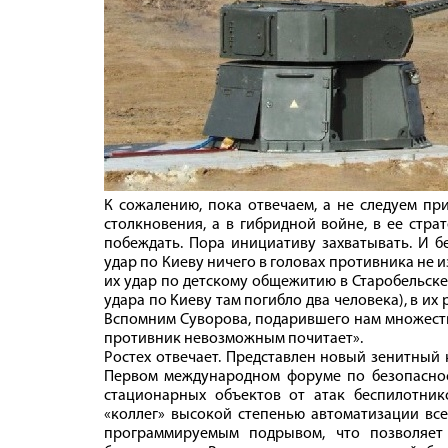
К сожалению, пока отвечаем, а не следуем пр
столкновения, а в гибридной войне, в ее стра
побеждать. Пора инициативу захватывать. И б
удар по Киеву ничего в головах противника не и
их удар по детскому общежитию в Старобельске
удара по Киеву там погибло два человека), в их
Вспомним Суворова, подарившего нам множеств
противник невозможным почитает».
Ростех отвечает. Представлен новый зенитный
Первом международном форуме по безопасност
стационарных объектов от атак беспилотник
«коллег» высокой степенью автоматизации все
программируемым подрывом, что позволяет