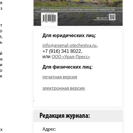
ия
из
ет
то
Для юридических лиц: 
я,
ь
, 
info@arsenal-otechestva.ru
+7 (916) 341 8022, 
ий
или 
ООО «Урал-Пресс»
м
и
Для физических лиц: 
о
ак
печатная версия
электронная версия
Редакция журнала:
Адрес:
х