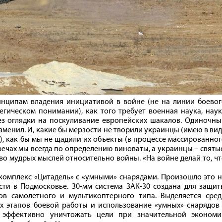
инципам владения инициативой в войне (не на линии боевог
тегическом понимании), как того требует военная наука, нау
ез оглядки на поскуливание европейских шакалов. Одиночны
зменил. И, какие бы мерзости не творили украинцы (имею в ви
), как бы мы не щадили их объекты (в процессе массированно
 речах мы всегда по определению виноваты, а украинцы – святы
о мудрых мыслей относительно войны. «На войне делай то, ч
 комплекс «Цитадель» с «умными» снарядами. Произошло это 
и в Подмосковье. 30-мм система ЗАК-30 создана для защит
ов самолетного и мультикоптерного типа. Выделяется сред
х этапов боевой работы и использование «умных» снарядов 
 эффективно уничтожать цели при значительной экономи