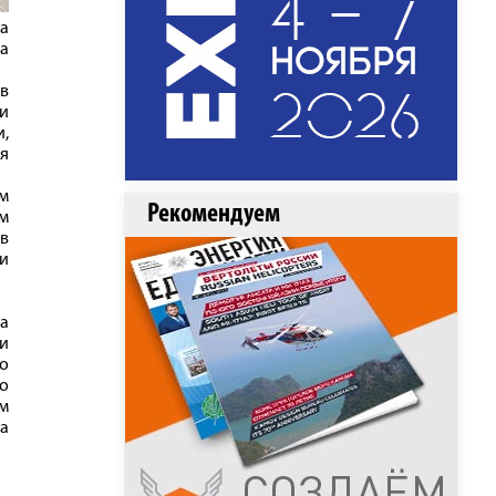
ка
а
 в
чи
и,
ля
м
Рекомендуем
ом
 в
и
да
и
о
ло
м
а