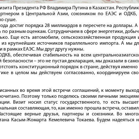
изита Президента РФ Владимира Путина в Казахстан. Республи
артнером в Центральной Азии, союзником по ЕАЭС и ОДКБ, 
о суше.
ода достиг порядка 28 миллиардов в пересчете на доллары. А
% по разным оценкам. Сотрудничаем в сфере энергетики, добы
ько. Еще есть автомобили, сельскохозяйственная продукция 
ин из крупнейших источников параллельного импорта. А мы д
ли в рамках ЕАЭС. Мы друг другу нужны.
ДКБ, обеспечивая стабильность на всем центральноазиатско
 безопасности – это не пустая декларация, мы доказали в сам
 отстоять конституционный порядок в стране, действуя именно
тике в целом мы действуем согласованно, координируем сво
писанных во время этой встречи соглашений, к моменту выхо
рочитано. Поэтому только поделюсь своими личными эмоциям
ии. Визит носил статус государственного, то есть высшег
альная составляющая, то, как именно прошла встреча, остави
Настоящие верные друзья, партнеры и союзники. Во много
тана Касым-Жомарта Кемелевича Токаева. Будем надеяться н