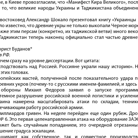
зе, в Киеве провозгласили, что «Манифест Кира Великого», пос
а то, что великие народы Украины и Таджикистана объедине
востоковед Александр Шокало презентовал книгу «Украинцы 
ло известно, что древние укры не только выкопали Черное мор
акже этим персам (конкретно, их таджикской ветви) много век
Таджикистан теперь наконец официально стал частью древне
орист Буданов*
 в РФ.
ичем сразу на уровне диссертации. Вот цитата:
подствовать над Россией. Россияне украли нашу историю». 
этих головах.
опейских мастей, полученной после показательного удара п
евних укров (почему-то с русскими именем-фамилией, и здесь
 обороны Михаил Федоров заявил о запуске программ
стемное разрушение российской военной логистики и усилен
аина намерена масштабировать атаки по складам, технике
печивающим работу российской армии.
миллиардов гривен. На неделе перейден еще один рубеж. Др
№ 6. Это первая целенаправленная атака на оборудование ЗАЭ
ожет быть случайным попаданием, это очередной отрезанны
шение градуса эскалации.
щивают как собственное, так и совместное производств