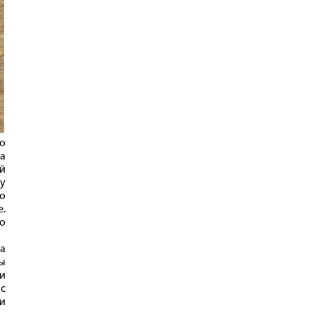
о
ка
й
ду
го
е.
то
на
ы
и
с
и