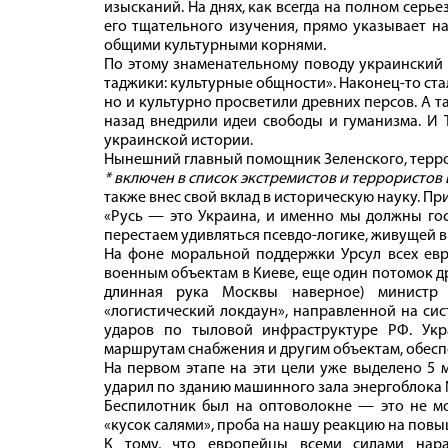
изысканий. На днях, как всегда на полном серье
его тщательного изучения, прямо указывает н
общими культурными корнями.
По этому знаменательному поводу украинский 
таджики: культурные общности». Наконец-то ста
но и культурно просветили древних персов. А т
назад внедрили идеи свободы и гуманизма. И 
украинской истории.
Нынешний главный помощник Зеленского, терр
* включен в список экстремистов и террористов
также внес свой вклад в историческую науку. Пр
«Русь — это Украина, и именно мы должны гос
перестаем удивляться псевдо-логике, живущей в 
На фоне моральной поддержки Урсул всех евр
военным объектам в Киеве, еще один потомок др
длинная рука Москвы наверное) министр
«логистический локдаун», направленной на си
ударов по тыловой инфраструктуре РФ. Укр
маршрутам снабжения и другим объектам, обес
На первом этапе на эти цели уже выделено 5 
ударил по зданию машинного зала энергоблока 
Беспилотник был на оптоволокне — это не м
«кусок салями», проба на нашу реакцию на повы
К тому, что европейцы всеми силами нара