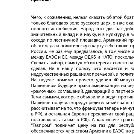
Чего, к сожалению, нельзя сказать об этой бр
только благодаря воле русского царя, он же о
полного истребления. Народ этот для нас дей
значительный вклад и в науку, и в культуру, в 
соседи по лестничной площадке. Армянский пр
об этом, да и политическую карту себе плохо п
России. Не раз ему предлагалось, в том числе
между ЕАЭС и ЕС, между ОДКБ и НАТО, поскольк
Сделать выбор, памятуя об интересах своего на
сделал. Не в нашу пользу. Это касается и
недружественных решениях премьера), и политич
На неделе помимо прочего удивил 40-минут
Пашиняном будущие права американцев на ред
«рамочных» соглашений, деклараций о партнерс
Теми самыми, которые объявили и ведут против 
Пашинян получил «предупредительный» залп по
рассчитывает на то, что французы теперь начну
в РФ), а остальная Европа переключит свой р
поставлялось также в РФ). А как иначе тракт
"Газпром" поднимет цену на газ для респуб
обеспечивается членством Армении в ЕАЭС, но р