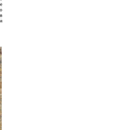
же
 о
 в
м