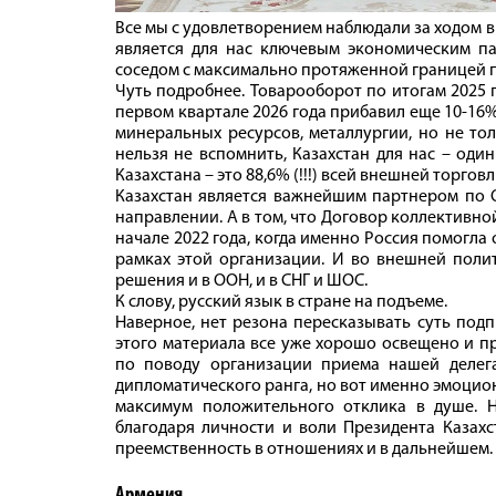
Все мы с удовлетворением наблюдали за ходом в
является для нас ключевым экономическим п
соседом с максимально протяженной границей п
Чуть подробнее. Товарооборот по итогам 2025 г
первом квартале 2026 года прибавил еще 10-16
минеральных ресурсов, металлургии, но не тол
нельзя не вспомнить, Казахстан для нас – од
Казахстана – это 88,6% (!!!) всей внешней торгов
Казахстан является важнейшим партнером по О
направлении. А в том, что Договор коллективной
начале 2022 года, когда именно Россия помогла
рамках этой организации. И во внешней поли
решения и в ООН, и в СНГ и ШОС.
К слову, русский язык в стране на подъеме.
Наверное, нет резона пересказывать суть под
этого материала все уже хорошо освещено и п
по поводу организации приема нашей делегац
дипломатического ранга, но вот именно эмоцион
максимум положительного отклика в душе. 
благодаря личности и воли Президента Казахс
преемственность в отношениях и в дальнейшем.
Армения.