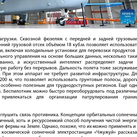
агрузки. Сквозной фюзеляж с передней и задней грузовым
нний грузовой отсек объёмом 18 куб.м. позволяет использова
, включая холодильные установки для перевозки продуктов 
льного управления на основе больших данных, несколько так
ванно, а искусственный интеллект распределяет задачи 
ую работу без перерывов. Дальность полета тоже заслужива
. При этом аппарат не требует развитой инфраструктуры. Д
200 м, что позволяет использовать грунтовые полосы, дорог
 особенно полезным для труднодоступных регионов. Ещё одн
. Беспилотник можно быстро переоборудовать под различны
привлекаться для организации патрулирования границ
 глушить связь противника. Концепции орбитальных солнечн
ичный, хоть и ресурсоемкий способ получения чистой энерг
е фермы на Земле. Однако, похоже, что их можно применять и
 космической солнечной электростанции «Чжужуй» рассказа