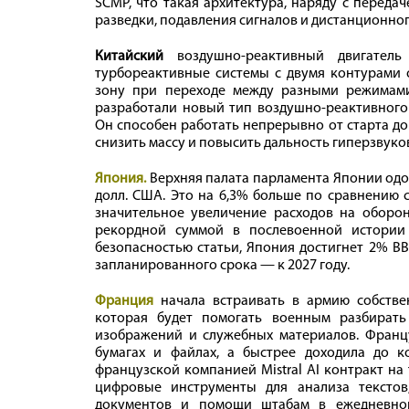
SCMP, что такая архитектура, наряду с переда
разведки, подавления сигналов и дистанционно
Китайский
воздушно-реактивный двигатель 
турбореактивные системы с двумя контурами 
зону при переходе между разными режимами
разработали новый тип воздушно-реактивного 
Он способен работать непрерывно от старта д
снизить массу и повысить дальность гиперзвуко
Япония.
Верхняя палата парламента
Японии
одо
долл. США. Это на 6,3% больше по сравнению 
значительное увеличение расходов на оборон
рекордной суммой в послевоенной истории
безопасностью статьи, Япония достигнет 2% В
запланированного срока — к 2027 году.
Франция
начала встраивать в армию собствен
которая будет помогать военным разбирать 
изображений и служебных материалов. Францу
бумагах и файлах, а быстрее доходила до 
французской компанией Mistral AI контракт на 
цифровые инструменты для анализа текстов,
документов и помощи штабам в ежедневной