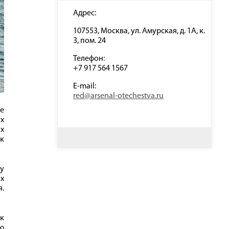
Адрес:
107553, Москва, ул. Амурская, д. 1А, к.
3, пом. 24
Телефон:
+7 917 564 1567
E-mail:
red@arsenal-otechestva.ru
е
х
х
 к
у
х
я.
к
ю