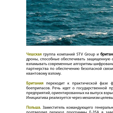
Чешская
группа компаний STV Group и
брита
дроны, способные обеспечивать защищенную с
взламывать современные алгоритмы шифрования
партнерства по обеспечению безопасной связи
квантовому взлому.
Британия
переходит к практической фазе 
боеприпасов. Речь идет о государственной п
предприятий, ориентированных на выпуск взрыв
Инициатива реализуется через механизм целевы
Польша.
Заместитель командующего генераль
подтвердил переход программы F-35A в за