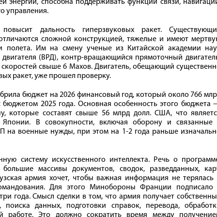
чей энергии, способна поддерживать функции связи, навигаци
го управления.
повысит дальность гиперзвуковых ракет. Существующи
отличаются сложной конструкцией, тяжелые и имеют мертву
 полета. Им на смену ученые из Китайской академии нау
двигателя (ВРД), контр-вращающийся прямоточный двигатель
о скоростей свыше 6 Махов. Двигатель, обещающий существен
вых ракет, уже прошел проверку.
брила бюджет на 2026 финансовый год, который около 766 мл
с бюджетом 2025 года. Основная особенность этого бюджета
у, которые составят свыше 56 млрд долл. США, что являетс
 Японии. В совокупности, включая оборону и связанные 
ВП на военные нужды, при этом на 1-2 года раньше изначаль
ную систему искусственного интеллекта. Речь о программе
большие массивы документов, сводок, разведданных, карт
зская армия хочет, чтобы важная информация не терялась 
командования. Для этого Минобороны Франции подписало 
три года. Смысл сделки в том, что армия получает собственн
 поиска данных, подготовки справок, перевода, обработк
 работе. Это должно сократить время между получение