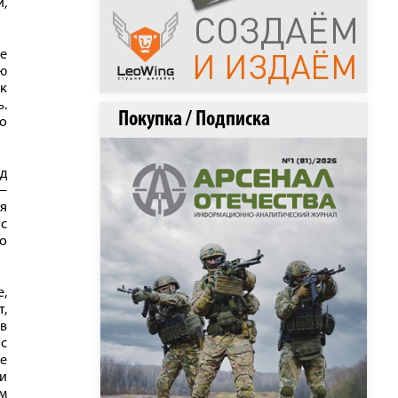
и,
е
ю
к
.
Покупка / Подписка
но
рд
 —
я
с
но
,
,
в
с
ые
и
м