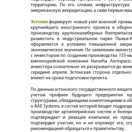
территорию. По его словам, инфраструктура
американскую аккредитацию, а сами первые ма
Эстония
формирует новый узел военной промы
крупнейшего иностранного проекта в оборон
производству крупнокалиберных боеприпасо
разместить в индустриальном парке Пыхья
оформляется в условиях повышенной закры
экономическое значение. По заявлению минист
с инвестором по созданию производства 155-мм
южнокорейской компании Hanwha Aerospace,
инвестора сознательно не раскрывается до мом
середине апреля. Эстонская сторона отдельно
влияет на сроки подготовки проекта.
По данным эстонского государственного вещате
учетом профиля будущего предприятия кру
структурами, обладающими компетенциями в обл
о BAE Systems, в состав которой входит подразд
производстве артиллерийских систем и боепр
подтверждает и реакция компании: ее предс
подтвердил участие, но и не опроверг его, о
рекомендацией обращаться к правительству.