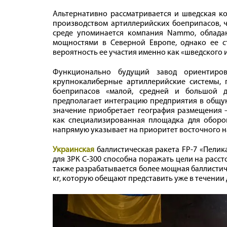
Альтернативно рассматривается и шведская ко
производством артиллерийских боеприпасов, ч
среде упоминается компания Nammo, облад
мощностями в Северной Европе, однако ее ст
вероятность ее участия именно как «шведского 
Функционально будущий завод ориентиров
крупнокалиберные артиллерийские системы, 
боеприпасов «малой, средней и большой д
предполагает интеграцию предприятия в общую
значение приобретает география размещения
как специализированная площадка для оборо
напрямую указывает на приоритет восточного н
Украинская
баллистическая ракета FP-7 «Пелик
для ЗРК С-300 способна поражать цели на рассто
также разрабатывается более мощная баллистичес
кг, которую обещают представить уже в течении 