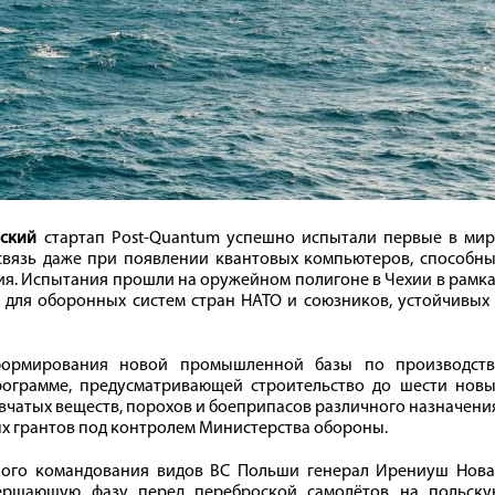
нский
стартап Post-Quantum успешно испытали первые в мир
вязь даже при появлении квантовых компьютеров, способны
. Испытания прошли на оружейном полигоне в Чехии в рамка
 для оборонных систем стран НАТО и союзников, устойчивых
формирования новой промышленной базы по производств
рограмме, предусматривающей строительство до шести новы
чатых веществ, порохов и боеприпасов различного назначени
х грантов под контролем Министерства обороны.
ного командования видов ВС Польши генерал Ирениуш Нова
вершающую фазу перед переброской самолётов на польску