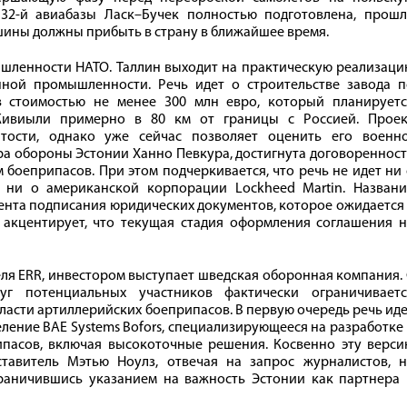
 32-й авиабазы Ласк–Бучек полностью подготовлена, прошл
шины должны прибыть в страну в ближайшее время.
шленности НАТО. Таллин выходит на практическую реализаци
ной промышленности. Речь идет о строительстве завода п
в стоимостью не менее 300 млн евро, который планируетс
-Кивиыли примерно в 80 км от границы с Россией. Проек
тости, однако уже сейчас позволяет оценить его военно
ра обороны Эстонии Ханно Певкура, достигнута договореннос
 боеприпасов. При этом подчеркивается, что речь не идет ни
 ни о американской корпорации Lockheed Martin. Названи
ента подписания юридических документов, которое ожидается
 акцентирует, что текущая стадия оформления соглашения н
ля ERR, инвестором выступает шведская оборонная компания.
г потенциальных участников фактически ограничиваетс
асти артиллерийских боеприпасов. В первую очередь речь ид
еление BAE Systems Bofors, специализирующееся на разработке
ипасов, включая высокоточные решения. Косвенно эту верси
тавитель Мэтью Ноулз, отвечая на запрос журналистов, н
граничившись указанием на важность Эстонии как партнера 