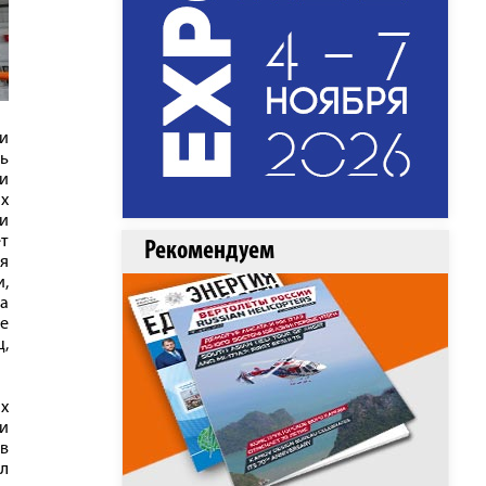
и
ть
и
их
и
ет
Рекомендуем
ля
и,
а
е
,
ых
ии
 в
л