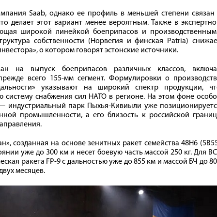
мпания Saab, однако ее профиль в меньшей степени связан 
то делает этот вариант менее вероятным. Также в экспертн
ающая широкой линейкой боеприпасов и производственным
руктура собственности (Норвегия и финская Patria) снижае
инвестора», о котором говорят эстонские источники.
ан на выпуск боеприпасов различных классов, включа
прежде всего 155-мм сегмент. Формулировки о производств
альности» указывают на широкий спектр продукции, чт
 систему снабжения сил НАТО в регионе. На этом фоне особ
 — индустриальный парк Пыхья-Кивиыли уже позиционируетс
нной промышленности, а его близость к российской границ
аправления.
ан», созданная на основе зенитных ракет семейства 48Н6 (5В5
янии уже до 300 км и несет боевую часть массой 250 кг. Для В
кая ракета FP-9 с дальностью уже до 855 км и массой БЧ до 8
двух месяцев.