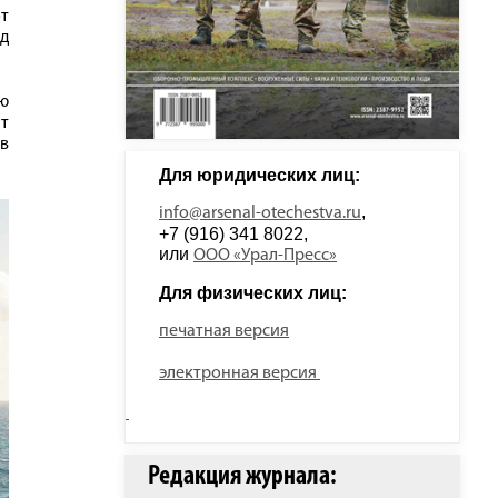
т
д
ю
ят
в
Для юридических лиц: 
, 
info@arsenal-otechestva.ru
+7 (916) 341 8022, 
или 
ООО «Урал-Пресс»
Для физических лиц: 
печатная версия
электронная версия
Редакция журнала: