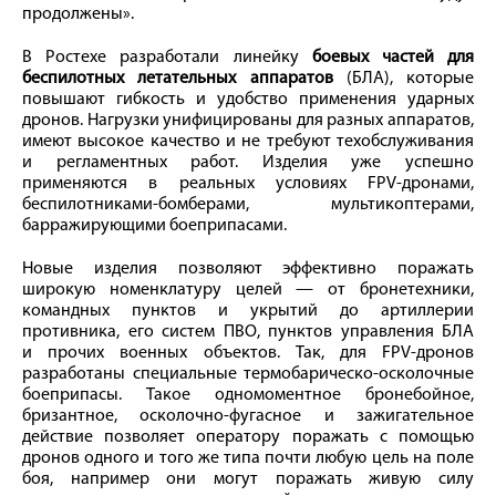
продолжены».
В Ростехе разработали линейку
боевых частей для
беспилотных летательных аппаратов
(БЛА), которые
повышают гибкость и удобство применения ударных
дронов. Нагрузки унифицированы для разных аппаратов,
имеют высокое качество и не требуют техобслуживания
и регламентных работ. Изделия уже успешно
применяются в реальных условиях FPV-дронами,
беспилотниками-бомберами, мультикоптерами,
барражирующими боеприпасами.
Новые изделия позволяют эффективно поражать
широкую номенклатуру целей — от бронетехники,
командных пунктов и укрытий до артиллерии
противника, его систем ПВО, пунктов управления БЛА
и прочих военных объектов. Так, для FPV-дронов
разработаны специальные термобарическо-осколочные
боеприпасы. Такое одномоментное бронебойное,
бризантное, осколочно-фугасное и зажигательное
действие позволяет оператору поражать с помощью
дронов одного и того же типа почти любую цель на поле
боя, например они могут поражать живую силу