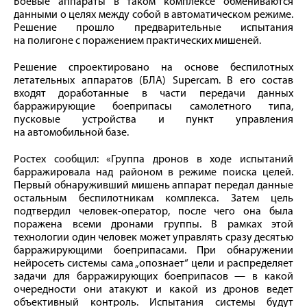
Боевые аппараты в таком комплексе обмениваются
данными о целях между собой в автоматическом режиме.
Решение прошло предварительные испытания
на полигоне с поражением практических мишеней.
Решение спроектировано на основе беспилотных
летательных аппаратов (БЛА) Supercam. В его состав
входят доработанные в части передачи данных
барражирующие боеприпасы самолетного типа,
пусковые устройства и пункт управления
на автомобильной базе.
Ростех сообщил: «Группа дронов в ходе испытаний
барражировала над районом в режиме поиска целей.
Первый обнаруживший мишень аппарат передал данные
остальным беспилотникам комплекса. Затем цель
подтвердил человек-оператор, после чего она была
поражена всеми дронами группы. В рамках этой
технологии один человек может управлять сразу десятью
барражирующими боеприпасами. При обнаружении
нейросеть системы сама „опознает“ цели и распределяет
задачи для барражирующих боеприпасов — в какой
очередности они атакуют и какой из дронов ведет
объективный контроль. Испытания системы будут