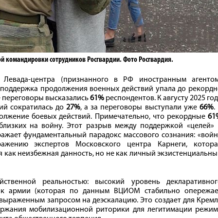
ой командировки сотрудников Росгвардии. Фото Росгвардия.
 Левада-центра (признанного в РФ иностранным агентом
 поддержка продолжения военных действий упала до рекордн
ые переговоры высказались
61%
респондентов. К августу 2025 го
ий сократилась до
27%
, а за переговоры выступали уже
66%
.
лжение боевых действий. Примечательно, что рекордные
61
близких на войну. Этот разрыв между поддержкой «целей» 
ажает фундаментальный парадокс массового сознания: «войн
ажению экспертов Московского центра Карнеги, котора
 как неизбежная данность, но не как личный экзистенциальн
ойственной реальностью: высокий уровень декларативног
я к армии (которая по данным ВЦИОМ стабильно опережае
с выраженным запросом на деэскалацию. Это создает для Крем
держания мобилизационной риторики для легитимации режим