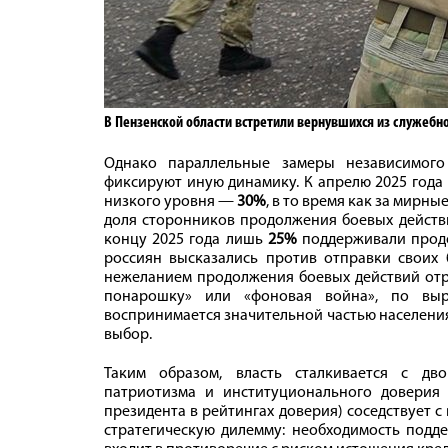
В Пензенской области встретили вернувшихся из служебн
Однако параллельные замеры независимого
фиксируют иную динамику. К апрелю 2025 года
низкого уровня —
30%
, в то время как за мирн
доля сторонников продолжения боевых действ
концу 2025 года лишь
25%
поддерживали продо
россиян высказались против отправки своих 
нежеланием продолжения боевых действий отр
понарошку» или «фоновая война», по выр
воспринимается значительной частью населения
выбор.
Таким образом, власть сталкивается с дв
патриотизма и институционального довери
президента в рейтингах доверия) соседствует 
стратегическую дилемму: необходимость под