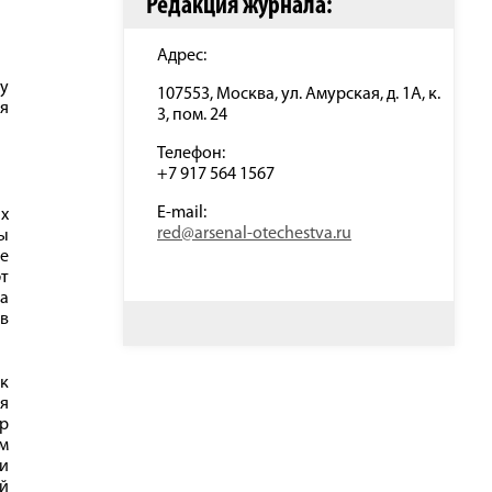
Редакция журнала:
Адрес:
у
107553, Москва, ул. Амурская, д. 1А, к.
я
3, пом. 24
Телефон:
+7 917 564 1567
E-mail:
х
red@arsenal-otechestva.ru
ы
е
ют
за
в
к
ия
р
им
и
ой