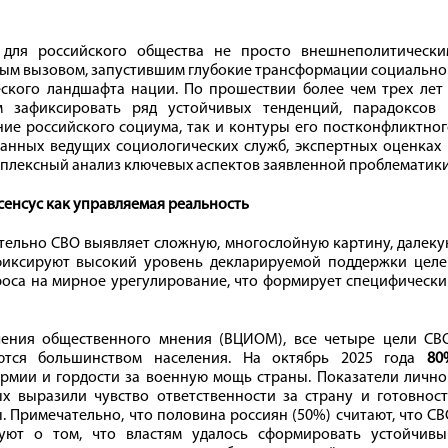
 для российского общества не просто внешнеполитически
ым вызовом, запустившим глубокие трансформации социально
еского ландшафта нации. По прошествии более чем трех лет
м зафиксировать ряд устойчивых тенденций, парадоксов 
ие российского социума, так и контуры его постконфликтно
анных ведущих социологических служб, экспертных оценках 
мплексный анализ ключевых аспектов заявленной проблематики
сенсус как управляемая реальность
тельно СВО выявляет сложную, многослойную картину, далек
фиксируют высокий уровень декларируемой поддержки целе
оса на мирное урегулирование, что формирует специфически
чения общественного мнения (ВЦИОМ), все четыре цели СВО
ются большинством населения. На октябрь 2025 года
80
рмии и гордости за военную мощь страны. Показатели лично
 выразили чувство ответственности за страну и готовност
. Примечательно, что половина россиян (50%) считают, что С
вуют о том, что властям удалось сформировать устойчивы