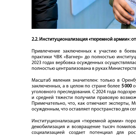
2.2. Институционализация «тюремной армии»: о
Привлечение заключенных к участию в боев
практики ЧВК «Вагнер» до полностью институц
2023 годах вербовка осужденных осуществлялас
полностью централизована в руках Министерст
Масштаб явления значителен: только в Оренб
заключенных, а в целом по стране более
5 000
о
уголовного преследования. С 2024 года подоз
и средней тяжести получили правовую возможн
Примечательно, что, как отмечают эксперты, 
осужденным, что оставляет пространство для се
Институционализация «тюремной армии» порож
демобилизация и возвращение тысяч помилов
социализацией создает потенциал для рос