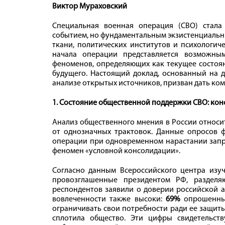
Виктор Мураховский
Специальная военная операция (СВО) стала
событием, но фундаментальным экзистенциальн
ткани, политических институтов и психологич
начала операции представляется возможны
феноменов, определяющих как текущее состоян
будущего. Настоящий доклад, основанный на д
анализе открытых источников, призван дать ко
1. Состояние общественной поддержки СВО: кон
Анализ общественного мнения в России относи
от однозначных трактовок. Данные опросов 
операции при одновременном нарастании запр
феномен «условной консолидации».
Согласно данным Всероссийского центра изу
провозглашенные президентом РФ, разделя
респондентов заявили о доверии российской а
вовлеченности также высоки:
69%
опрошенных
ограничивать свои потребности ради ее защиты
сплотила общество. Эти цифры свидетельст