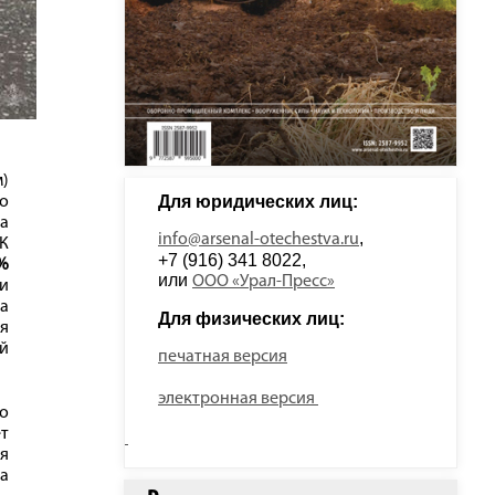
)
Для юридических лиц: 
о
да
, 
info@arsenal-otechestva.ru
 К
+7 (916) 341 8022, 
%
или 
ООО «Урал-Пресс»
и
а
Для физических лиц: 
я
ый
печатная версия
электронная версия
о
т
ля
а