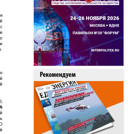
м
й
 с
и
го
и
.
ую
Рекомендуем
й
й
,
%
й
ь
ВО
й