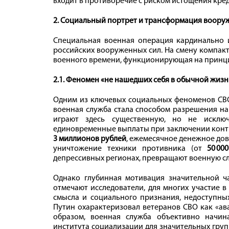
входит в противоречие с риском истощения кре
2. Социальный портрет и трансформация вооруж
Специальная военная операция кардинально 
российских вооруженных сил. На смену компак
военного времени, функционирующая на принц
2.1. Феномен «не нашедших себя в обычной жизн
Одним из ключевых социальных феноменов СВО
военная служба стала способом разрешения н
играют здесь существенную, но не исклю
единовременные выплаты при заключении контра
3 миллионов рублей
, ежемесячное денежное до
уничтожение техники противника (от
50 00
депрессивных регионах, превращают военную с
Однако глубинная мотивация значительной ча
отмечают исследователи, для многих участие 
смысла и социального признания, недоступны
Путин охарактеризовал ветеранов СВО как «ава
образом, военная служба объективно начи
института социализации для значительных груп