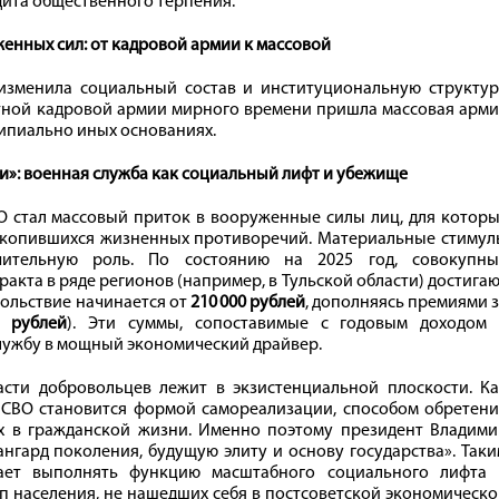
дита общественного терпения.
енных сил: от кадровой армии к массовой
изменила социальный состав и институциональную структур
тной кадровой армии мирного времени пришла массовая арми
ипиально иных основаниях.
и»: военная служба как социальный лифт и убежище
 стал массовый приток в вооруженные силы лиц, для которы
акопившихся жизненных противоречий. Материальные стимул
чительную роль. По состоянию на 2025 год, совокупны
кта в ряде регионов (например, в Тульской области) достига
вольствие начинается от
210 000 рублей
, дополняясь премиями 
0 рублей
). Эти суммы, сопоставимые с годовым доходом 
лужбу в мощный экономический драйвер.
сти добровольцев лежит в экзистенциальной плоскости. Ка
в СВО становится формой самореализации, способом обретен
х в гражданской жизни. Именно поэтому президент Владими
нгард поколения, будущую элиту и основу государства». Так
нает выполнять функцию масштабного социального лифта 
п населения, не нашедших себя в постсоветской экономическ