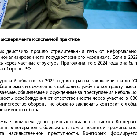
т эксперимента к системной практике
ых действиях прошло стремительный путь от неформально
ионализированного государственного механизма. Если в 202
ь через частные структуры Пригожина, то с 2024 года она бы
ва обороны РФ.
ургской области за 2025 год контракты заключили около
70
бвиняемых и осужденных выбрали службу по контракту вмест
реваемые, обвиняемые и осужденные за преступления небольш
ость освобождения от ответственности через участие в СВО
Министерство обороны не обязано заключать контракт с люб
лективного отбора.
дает комплекс долгосрочных социальных рисков. Во-первых
анных ветеранов с боевым опытом и неснятой криминально
та насильственной преступности. Во-вторых, формируетс