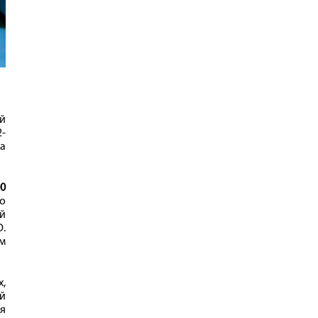
й
2-
ла
0
о
ой
.
ым
,
й
я