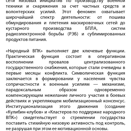
сети низовых инициатив по производству военной
техники и снаряжения за счет частных средств и
волонтерских усилий. Этот феномен охватывает
широчайший спектр деятельности: от пошива
обмундирования и плетения маскировочных сетей до
кустарного производства БПЛА, систем
радиоэлектронной борьбы (РЭБ) и сублимированных
продуктов питания.
«Народный ВПК» выполняет две ключевые функции.
Практическая функция состоит в оперативном
восполнении провалов централизованного
государственного снабжения, которые стали очевидны в
первые месяцы конфликта. Символическая функция
заключается в формировании у населения чувства
сопричастности к военным усилиям — механизме,
парадоксальным образом одновременно
компенсирующем нежелание личного участия в боевых
действиях и укрепляющем мобилизационный консенсус.
Институционализация этого движения (создание
«Кулибин-клубов» и «Кластеров по поддержке народного
ВПК») свидетельствует о стремлении государства
поставить стихийную низовую активность под контроль,
не разрушая при этом ее мотивационной основы.