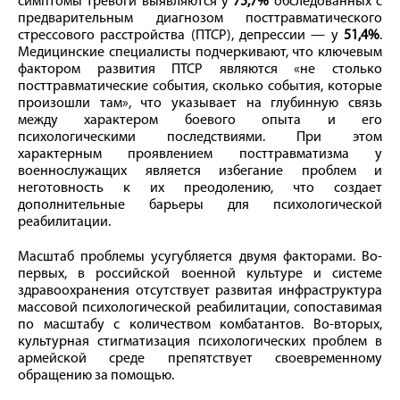
симптомы тревоги выявляются у
75,7%
обследованных с
предварительным диагнозом посттравматического
стрессового расстройства (ПТСР), депрессии — у
51,4%
.
Медицинские специалисты подчеркивают, что ключевым
фактором развития ПТСР являются «не столько
посттравматические события, сколько события, которые
произошли там», что указывает на глубинную связь
между характером боевого опыта и его
психологическими последствиями. При этом
характерным проявлением посттравматизма у
военнослужащих является избегание проблем и
неготовность к их преодолению, что создает
дополнительные барьеры для психологической
реабилитации.
Масштаб проблемы усугубляется двумя факторами. Во-
первых, в российской военной культуре и системе
здравоохранения отсутствует развитая инфраструктура
массовой психологической реабилитации, сопоставимая
по масштабу с количеством комбатантов. Во-вторых,
культурная стигматизация психологических проблем в
армейской среде препятствует своевременному
обращению за помощью.