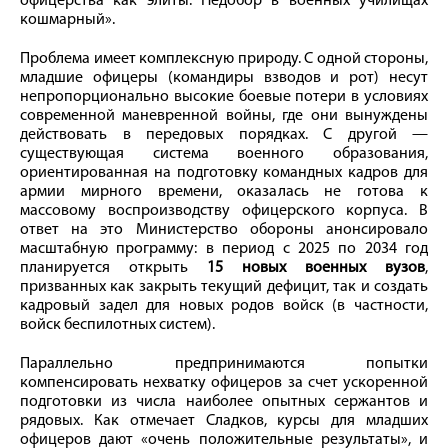
офицерства как элиты. Недобор в военных училищах
кошмарный».
Проблема имеет комплексную природу. С одной стороны,
младшие офицеры (командиры взводов и рот) несут
непропорционально высокие боевые потери в условиях
современной маневренной войны, где они вынуждены
действовать в передовых порядках. С другой —
существующая система военного образования,
ориентированная на подготовку командных кадров для
армии мирного времени, оказалась не готова к
массовому воспроизводству офицерского корпуса. В
ответ на это Министерство обороны анонсировало
масштабную программу: в период с 2025 по 2034 год
планируется открыть
15 новых военных вузов
,
призванных как закрыть текущий дефицит, так и создать
кадровый задел для новых родов войск (в частности,
войск беспилотных систем).
Параллельно предпринимаются попытки
компенсировать нехватку офицеров за счет ускоренной
подготовки из числа наиболее опытных сержантов и
рядовых. Как отмечает Сладков, курсы для младших
офицеров дают «очень положительные результаты», и