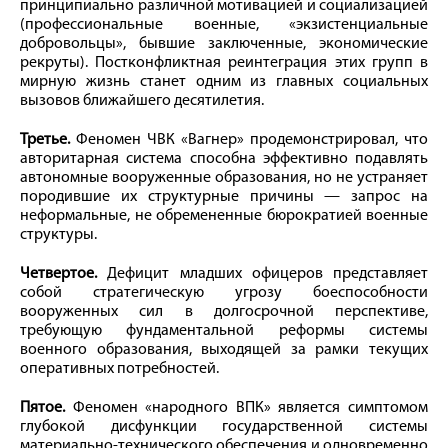
принципиально различной мотивацией и социализацией
(профессиональные военные, «экзистенциальные
добровольцы», бывшие заключенные, экономические
рекруты). Постконфликтная реинтеграция этих групп в
мирную жизнь станет одним из главных социальных
вызовов ближайшего десятилетия.
Третье.
Феномен ЧВК «Вагнер» продемонстрировал, что
авторитарная система способна эффективно подавлять
автономные вооруженные образования, но не устраняет
породившие их структурные причины — запрос на
неформальные, не обремененные бюрократией военные
структуры.
Четвертое.
Дефицит младших офицеров представляет
собой стратегическую угрозу боеспособности
вооруженных сил в долгосрочной перспективе,
требующую фундаментальной реформы системы
военного образования, выходящей за рамки текущих
оперативных потребностей.
Пятое.
Феномен «народного ВПК» является симптомом
глубокой дисфункции государственной системы
материально-технического обеспечения и одновременно