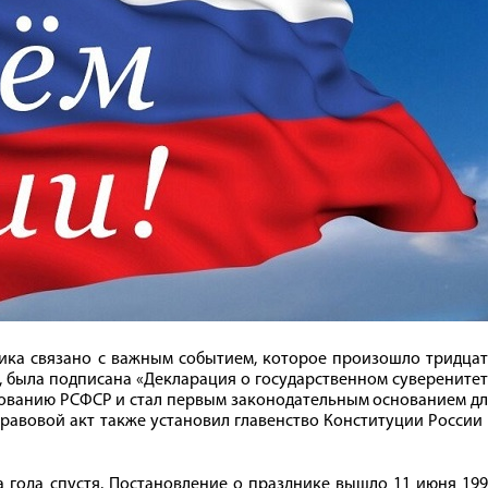
ика связано с важным событием, которое произошло тридцат
да, была подписана «Декларация о государственном суверените
вованию РСФСР и стал первым законодательным основанием д
равовой акт также установил главенство Конституции России
а года спустя. Постановление о празднике вышло 11 июня 19