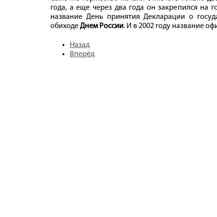
года, а еще через два года он закрепился на 
название День принятия Декларации о госуда
обиходе
Днем России
. И в 2002 году название 
Назад
Вперёд