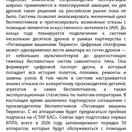
подобные комплексы сопровождения эксплуатации
широко применяются в пилотируемой авиации, но для
дронов таких решений на российском рынке пока не
было. Система позволит анализировать жизненный цикл
беспилотников и прогнозировать возможные отказы с
помощью элементов искусственного интеллекта (ИИ). До
конца года планируется подключение к системе
нескольких десятков дронов в рамках партнерства с
«Летающими машинами Тюринга». Цифровая платформа
может одновременно вести авиапарк из сотен дронов —
от небольших мультикоптеров до дорогостоящих
тяжелых беспилотных систем самолетного типа. Она
формирует цифровой паспорт дрона, в который
попадает вся история полетов, поломки, ремонты и
замены узлов. В том числе в системе настраивается
анализ отказов по конкретному производителю деталей,
агрегатов и самих беспилотников, а также
эксплуатационная статистика по пилотам-операторам. В
настоящее время заключено партнерское соглашение с
производителем беспилотников «Летающие машины
Тюринга». С их аппаратами будет предлагаться пробная
подписка на «СТАР БАС». Сейчас идет подготовка первых
БПЛА, всего в 2026 году запланировано порядка 50
аппаратов, которые будут обслуживаться с помощью